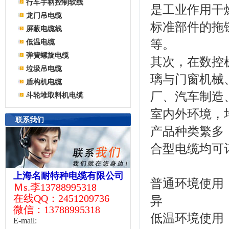
行车手柄控制软线
是工业作用干
龙门吊电缆
标准部件的拖
屏蔽电缆线
等。
低温电缆
弹簧螺旋电缆
其次，在数控
垃圾吊电缆
璃与门窗机械
盾构机电缆
厂、汽车制造
斗轮堆取料机电缆
室内外环境，
联系我们
产品种类繁多
合型电缆均可
上海名耐特种电缆有限公司
普通环境使用
Ｍs.李13788995318
在线QQ：2451209736
异
微信：13788995318
低温环境使用
E-mail: