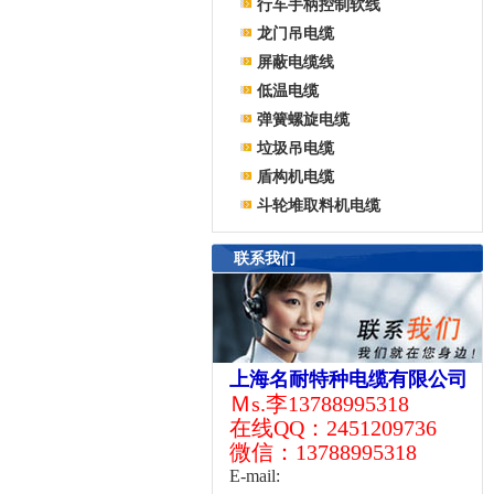
行车手柄控制软线
龙门吊电缆
屏蔽电缆线
低温电缆
弹簧螺旋电缆
垃圾吊电缆
盾构机电缆
斗轮堆取料机电缆
联系我们
上海名耐特种电缆有限公司
Ｍs.李13788995318
在线QQ：2451209736
微信：13788995318
E-mail: