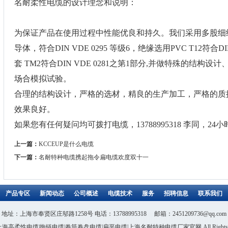
名耐柔性电缆的设计理念和说明：
为保证产品在使用过程中性能优良和持久。我们采用多股细
导体，符合DIN VDE 0295 等级6，绝缘选用PVC T12符合DI
套 TM2符合DIN VDE 0281之第1部分,并做特殊的结
场合模拟试验。
合理的结构设计，严格的选材，精良的生产加工，严格的质
效果良好。
如果您有任何疑问均可拨打电缆，13788995318 李同，2
上一篇：
KCCEUP是什么电缆
下一篇：
名耐特种电缆携起拖令扁电缆欢度双十一
产品专区
新闻动态
公司概述
电缆技术
服务
招聘信息
联系我们
地址：上海市奉贤区庄邬路1258号 电话：13788995318 邮箱：2451209736@qq.com
ht©上海高柔性电缆|拖链电缆|卷筒卷盘电缆|扁平电缆|上海名耐特种电缆厂家官网 All Rights Re