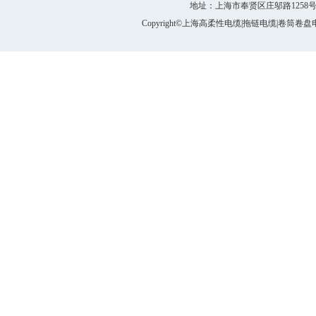
地址：上海市奉贤区庄邬路1258号 电话：
Copyright©上海高柔性电缆|拖链电缆|卷筒卷盘电缆