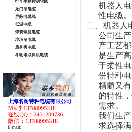
行车手柄控制软线
机器人电
龙门吊电缆
性电缆。
屏蔽电缆线
二、机器人
低温电缆
弹簧螺旋电缆
公司生产
垃圾吊电缆
产工艺都
盾构机电缆
是生产高
斗轮堆取料机电缆
于柔性电
联系我们
份特种电
精髓又有
的特性，
上海名耐特种电缆有限公司
需求。
Ｍs.李13788995318
在线QQ：2451209736
我们生产
微信：13788995318
求选择满
E-mail: