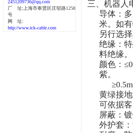
2451209736@qq.com
三、机器人
厂 址:上海市奉贤区庄邬路1258
导体：多股
号
网 址:
米。如有
http://www.tck-cable.com
另行选择
绝缘：特
料绝缘。
颜色：≤
紫。
≥0.5
黄绿接地
可依据客
屏蔽：镀
外护套：